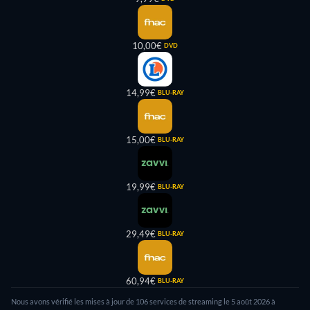
10,00€
DVD
14,99€
BLU-RAY
15,00€
BLU-RAY
19,99€
BLU-RAY
29,49€
BLU-RAY
60,94€
BLU-RAY
Nous avons vérifié les mises à jour de
106
services de streaming le
5 août 2026
à