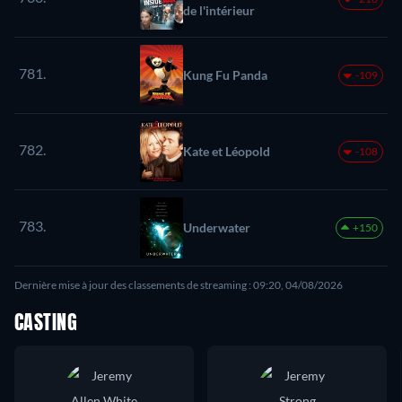
de l'intérieur
781.
Kung Fu Panda
-109
782.
Kate et Léopold
-108
783.
Underwater
+150
Dernière mise à jour des classements de streaming : 09:20, 04/08/2026
CASTING