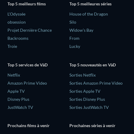
Top 5 meilleurs films
Top 5 meilleures séries
L'Odyssée
House of the Dragon
obsession
Silo
Projet Dernière Chance
Widow’s Bay
Backrooms
From
Troie
Lucky
Top 5 services de VàD
Top 5 nouveautés en VàD
Netflix
Sorties Netflix
Amazon Prime Video
Sorties Amazon Prime Video
Apple TV
Sorties Apple TV
Disney Plus
Sorties Disney Plus
JustWatch TV
Sorties JustWatch TV
Prochains films à venir
Prochaines séries à venir