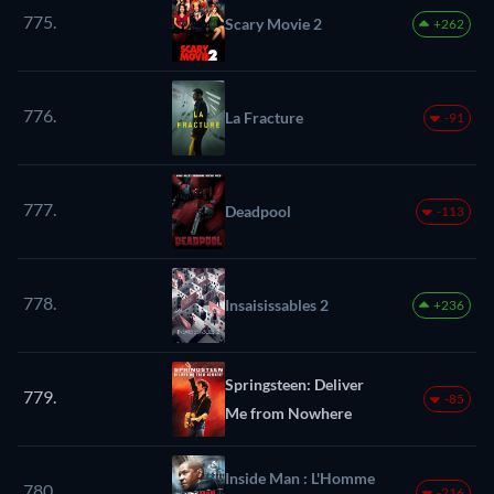
775.
Scary Movie 2
+262
776.
La Fracture
-91
777.
Deadpool
-113
778.
Insaisissables 2
+236
Springsteen: Deliver
779.
-85
Me from Nowhere
Inside Man : L'Homme
780.
-216