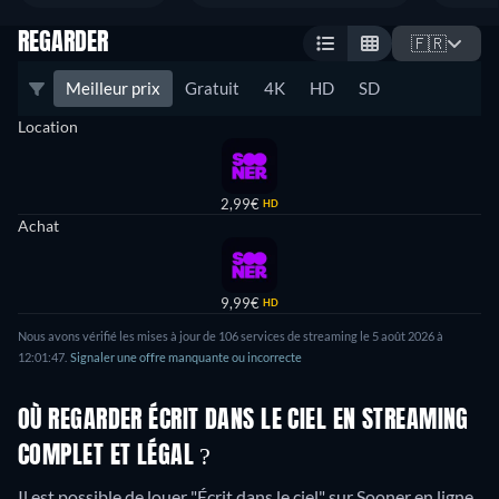
REGARDER
🇫🇷
Meilleur prix
Gratuit
4K
HD
SD
Location
2,99€
HD
Achat
9,99€
HD
Nous avons vérifié les mises à jour de 106 services de streaming le 5 août 2026 à
12:01:47.
Signaler une offre manquante ou incorrecte
OÙ REGARDER ÉCRIT DANS LE CIEL EN STREAMING
COMPLET ET LÉGAL ?
Il est possible de louer "Écrit dans le ciel" sur Sooner en ligne