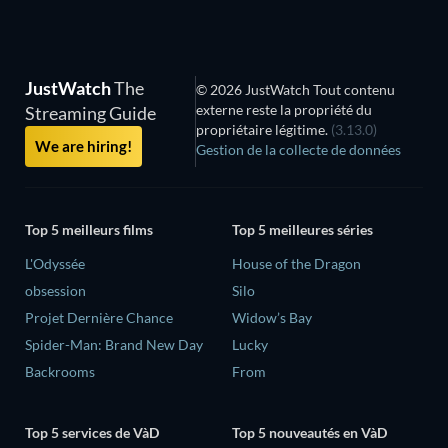
JustWatch
The
© 2026 JustWatch Tout contenu
externe reste la propriété du
Streaming Guide
propriétaire légitime.
(3.13.0)
We are hiring!
Gestion de la collecte de données
Top 5 meilleurs films
Top 5 meilleures séries
L'Odyssée
House of the Dragon
obsession
Silo
Projet Dernière Chance
Widow’s Bay
Spider-Man: Brand New Day
Lucky
Backrooms
From
Top 5 services de VàD
Top 5 nouveautés en VàD