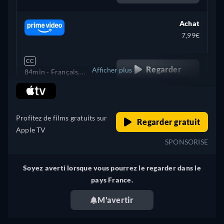
Allemand, Anglais,
Espagnol, Portugais
Achat
7,99€
CC
Regarder
Afficher plus
84min
- Français,
Allemand, Anglais,
retail price
+ 7
États-Unis
Espagnol, Portugais
Profitez de films gratuits sur
Regarder gratuit
Apple TV
SPONSORISE
Soyez averti lorsque vous pourrez le regarder dans le
pays France.
M'avertir