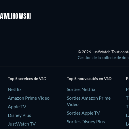
PAWLIKOWSKI
© 2026 JustWatch Tout conten
Gestion de la collecte de do
Top 5 services de VàD
Top 5 nouveautés en VàD
P
Netflix
Sorties Netflix
‎
Amazon Prime Video
Sorties Amazon Prime
T
Video
Apple TV
T
Sorties Apple TV
Disney Plus
L
Sorties Disney Plus
JustWatch TV
L