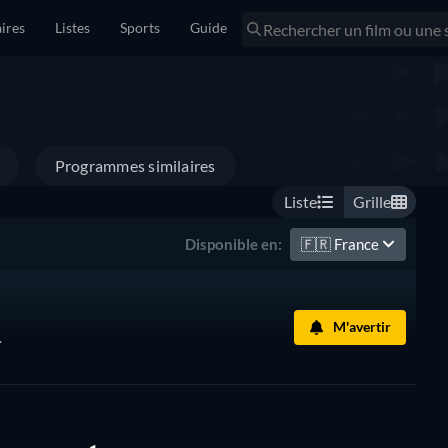
ires
Listes
Sports
Guide
Programmes similaires
Liste
Grille
🇫🇷
France
Disponible en:
M'avertir
.