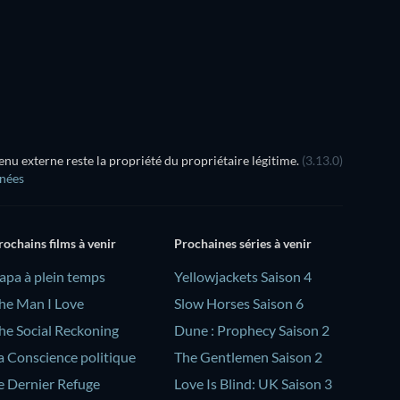
u externe reste la propriété du propriétaire légitime.
(3.13.0)
nnées
rochains films à venir
Prochaines séries à venir
Papa à plein temps
Yellowjackets Saison 4
he Man I Love
Slow Horses Saison 6
he Social Reckoning
Dune : Prophecy Saison 2
a Conscience politique
The Gentlemen Saison 2
e Dernier Refuge
Love Is Blind: UK Saison 3