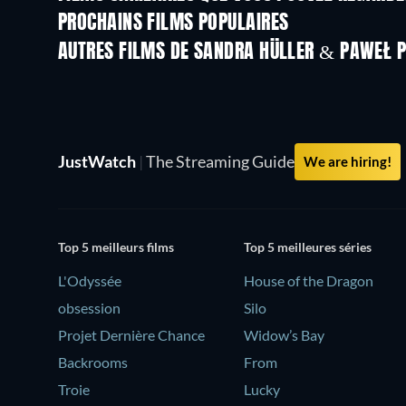
PROCHAINS FILMS POPULAIRES
AUTRES FILMS DE SANDRA HÜLLER & PAWEŁ 
JustWatch
|
The Streaming Guide
We are hiring!
Top 5 meilleurs films
Top 5 meilleures séries
L'Odyssée
House of the Dragon
obsession
Silo
Projet Dernière Chance
Widow’s Bay
Backrooms
From
Troie
Lucky