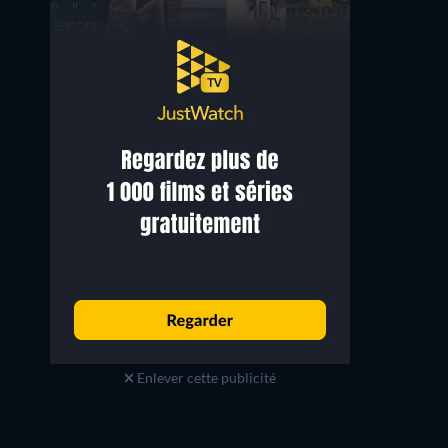
Theo Trebs
Devid Striesow
Enlever cette publicité