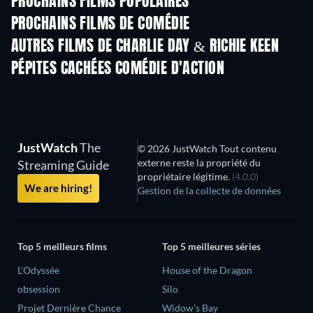
PROCHAINS FILMS POPULAIRES
PROCHAINS FILMS DE COMÉDIE
AUTRES FILMS DE CHARLIE DAY & RICHIE KEEN
PÉPITES CACHÉES COMÉDIE D'ACTION
Série
JustWatch
The
© 2026 JustWatch Tout contenu
externe reste la propriété du
Streaming Guide
propriétaire légitime.
(4.0.0)
We are hiring!
Gestion de la collecte de données
Top 5 meilleurs films
Top 5 meilleures séries
L'Odyssée
House of the Dragon
obsession
Silo
Projet Dernière Chance
Widow’s Bay