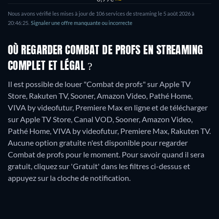
Nous avons vérifié les mises à jour de
106
services de streaming le
5 août 2026
à
20:46:25
.
Signaler une offre manquante ou incorrecte
OÙ REGARDER COMBAT DE PROFS EN STREAMING
COMPLET ET LÉGAL ?
Il est possible de louer "Combat de profs" sur Apple TV
Store, Rakuten TV, Sooner, Amazon Video, Pathé Home,
VIVA by videofutur, Premiere Max en ligne et de télécharger
sur Apple TV Store, Canal VOD, Sooner, Amazon Video,
Pathé Home, VIVA by videofutur, Premiere Max, Rakuten TV.
Aucune option gratuite n'est disponible pour regarder
Combat de profs pour le moment. Pour savoir quand il sera
gratuit, cliquez sur 'Gratuit' dans les filtres ci-dessus et
appuyez sur la cloche de notification.