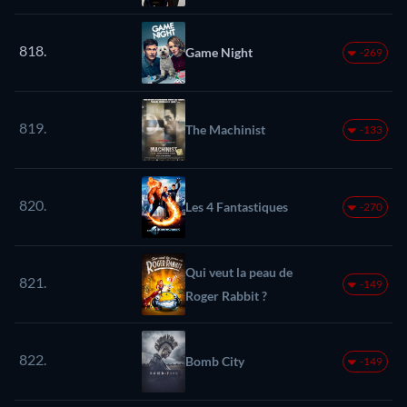
818.
Game Night
-269
819.
The Machinist
-133
820.
Les 4 Fantastiques
-270
Qui veut la peau de
821.
-149
Roger Rabbit ?
822.
Bomb City
-149