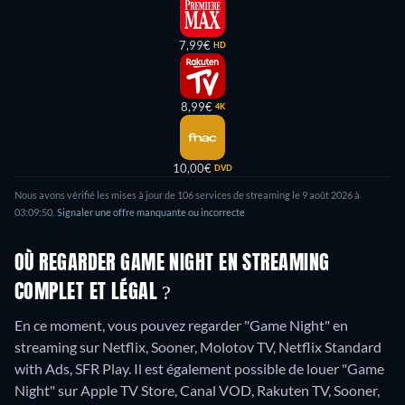
7,99€
HD
8,99€
4K
10,00€
DVD
Nous avons vérifié les mises à jour de
106
services de streaming le
9 août 2026
à
03:09:50
.
Signaler une offre manquante ou incorrecte
OÙ REGARDER GAME NIGHT EN STREAMING
COMPLET ET LÉGAL ?
En ce moment, vous pouvez regarder "Game Night" en
streaming sur Netflix, Sooner, Molotov TV, Netflix Standard
with Ads, SFR Play. Il est également possible de louer "Game
Night" sur Apple TV Store, Canal VOD, Rakuten TV, Sooner,