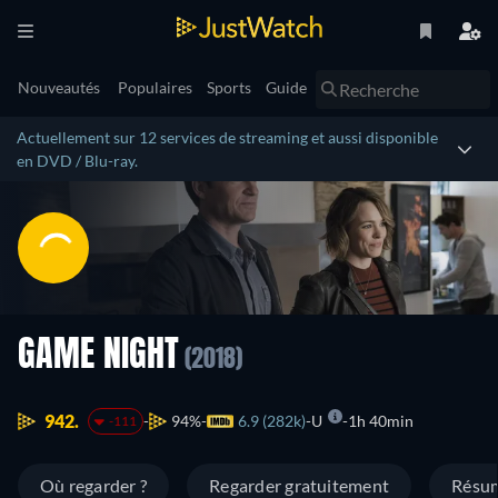
Nouveautés
Populaires
Sports
Guide
Actuellement sur 12 services de streaming et aussi disponible
en DVD / Blu-ray.
GAME NIGHT
(2018)
942.
94%
6.9 (282k)
U
1h 40min
-111
Où regarder ?
Regarder gratuitement
Résu