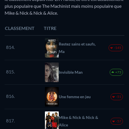
plus populaire que The Machinist mais moins populaire que
Mike & Nick & Nick & Alice.
CLASSEMENT
TITRE
Restez sains et saufs,
814.
-145
Ma
815.
Invisible Man
+73
816.
Une femme en jeu
-51
Mike & Nick & Nick &
817.
-57
Alice