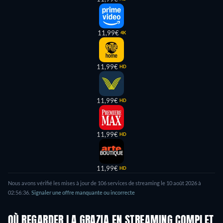
11,99€
4K
11,99€
HD
11,99€
HD
11,99€
HD
11,99€
HD
Nous avons vérifié les mises à jour de
106
services de streaming le
10 août 2026
à
02:56:36
.
Signaler une offre manquante ou incorrecte
OÙ REGARDER LA GRAZIA EN STREAMING COMPLET