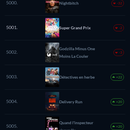
5000.
Nightbitch
-32
5001.
Super Grand Prix
-2
Godzilla Minus One
5002.
-3
Moins La Couler
5003.
Détectives en herbe
+22
5004.
Delivery Run
+20
Quand l'inspecteur
5005.
+20