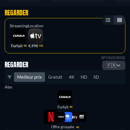
REGARDER
Streaming
Location
Forfait
4,99€
4K
HD
SPONSORISE
REGARDER
🇫🇷
Meilleur prix
Gratuit
4K
HD
SD
Abo
Forfait
4K
Offre groupée
4K