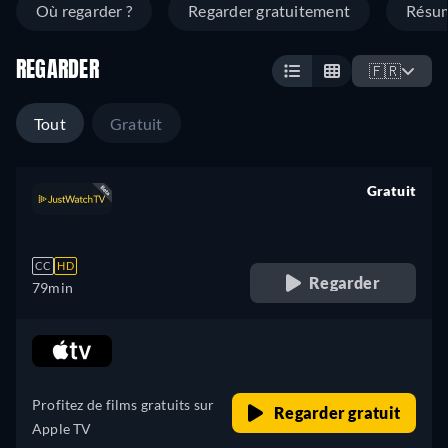
Où regarder ?
Regarder gratuitement
Résu
REGARDER
🇫🇷
Tout
Gratuit
Gratuit
retail price
CC
HD
Regarder
79min
retail price
Profitez de films gratuits sur
Regarder gratuit
Apple TV