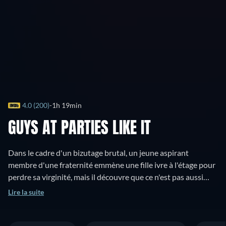
4.0 (200)
1h 19min
GUYS AT PARTIES LIKE IT
Dans le cadre d'un bizutage brutal, un jeune aspirant
membre d'une fraternité emmène une fille ivre à l'étage pour
perdre sa virginité, mais il découvre que ce n'est pas aussi
simple qu'il le pensait.
Lire la suite