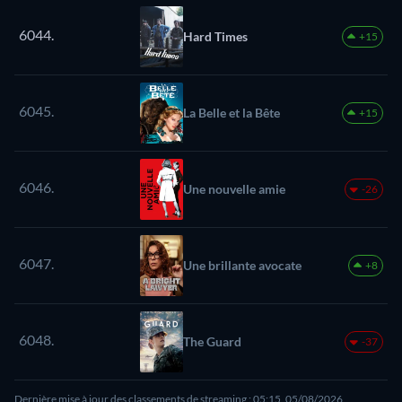
6044.
Hard Times
+15
6045.
La Belle et la Bête
+15
6046.
Une nouvelle amie
-26
6047.
Une brillante avocate
+8
6048.
The Guard
-37
Dernière mise à jour des classements de streaming : 05:15, 05/08/2026