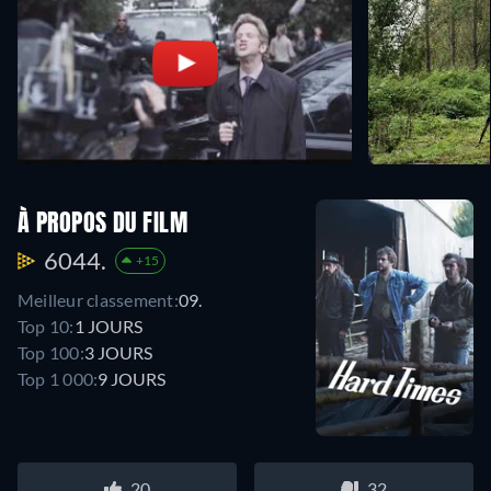
À PROPOS DU FILM
6044.
+15
Meilleur classement:
09.
Top 10:
1 JOURS
Top 100:
3 JOURS
Top 1 000:
9 JOURS
20
32