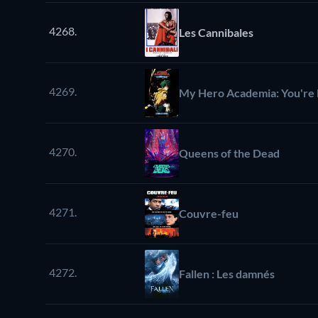
4268.
Les Cannibales
4269.
My Hero Academia: You're
4270.
Queens of the Dead
4271.
Couvre-feu
4272.
Fallen : Les damnés