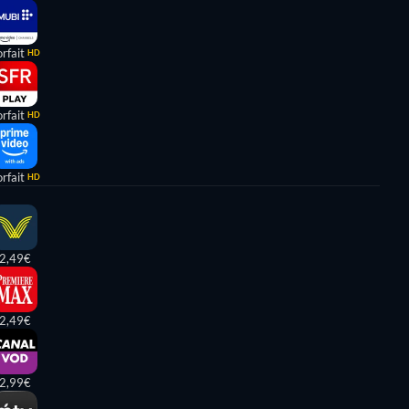
rfait
HD
rfait
HD
rfait
HD
2,49€
2,49€
2,99€