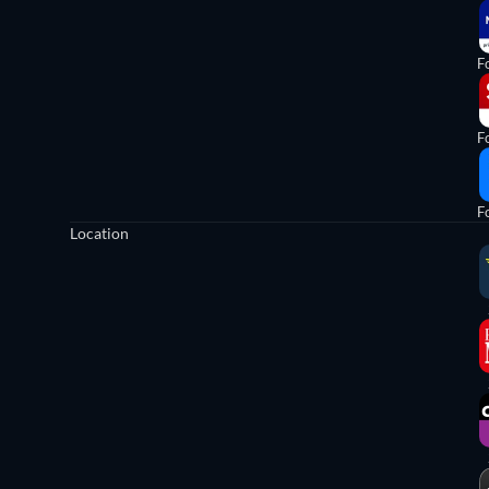
Fo
Fo
Fo
Location