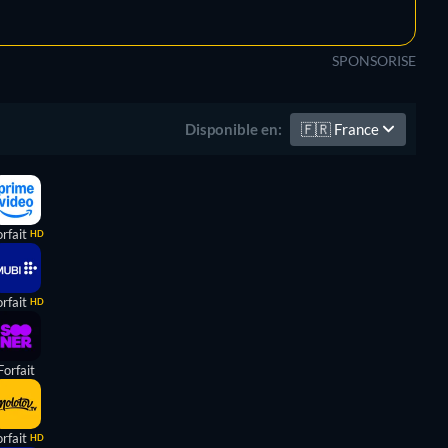
SPONSORISE
🇫🇷
France
Disponible en:
rfait
HD
rfait
HD
Forfait
rfait
HD