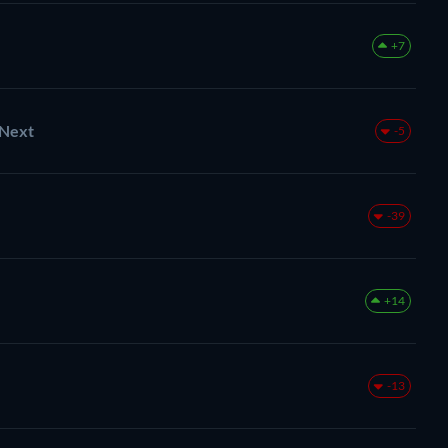
+7
 Next
-5
-39
+14
-13