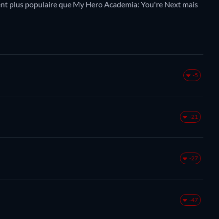
ement plus populaire que My Hero Academia: You're Next mais
-5
-21
-27
-47