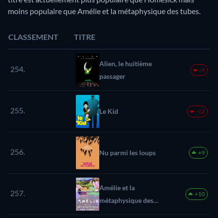
moins populaire que Amélie et la métaphysique des tubes.
CLASSEMENT
TITRE
Alien, le huitième
254.
-9
passager
255.
Le Kid
-12
256.
Nu parmi les loups
+9
Amélie et la
257.
+10
métaphysique des
tubes