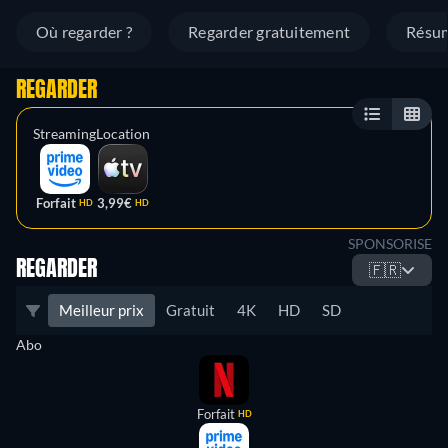
Où regarder ?
Regarder gratuitement
Résu
REGARDER
Streaming
Location
Forfait
3,99€
HD
HD
SPONSORISE
REGARDER
🇫🇷
Meilleur prix
Gratuit
4K
HD
SD
Abo
Forfait
HD