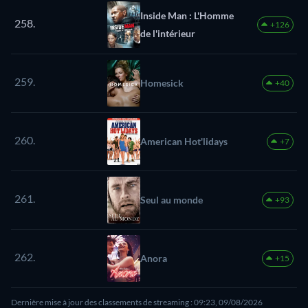
Inside Man : L'Homme
258.
+126
de l'intérieur
259.
Homesick
+40
260.
American Hot'lidays
+7
261.
Seul au monde
+93
262.
Anora
+15
Dernière mise à jour des classements de streaming : 09:23, 09/08/2026