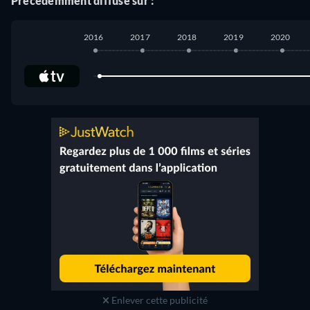
Précédemment diffusé sur :
2016
2017
2018
2019
2020
Apple TV Store
:
février 2016
-
octobre 2023
Enlever cette publicité