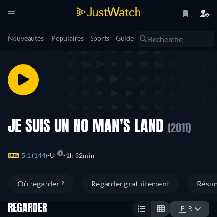
Nouveautés
Populaires
Sports
Guide
JE SUIS UN NO MAN'S LAND
(2011)
5.1 (144)
U
1h 32min
Où regarder ?
Regarder gratuitement
Résu
REGARDER
🇫🇷