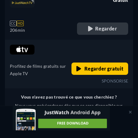
Gratuit
retail price
CC
HD
Regarder
206min
retail price
Profitez de films gratuits sur
Regarder gratuit
Apple TV
SPONSORISE
Vous n'avez pas trouvé ce que vous cherchiez ?
Nous vous préviendrons dès que ce sera disponible sur
d'autres services de streaming.
M'avertir