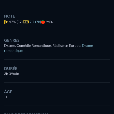
NOTE
47%
(57)
7.7 (7k)
94%
GENRES
Drame, Comédie Romantique, Réalisé en Europe
,
Drame
romantique
DURÉE
3h 39min
ÂGE
TP