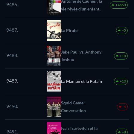
Antoine de Caunes : la
9486.
+4653
vie rêvée d'un enfant
du rock
9487.
La Pirate
+5
Jake Paul vs. Anthony
9488.
+10
Joshua
9489.
La Maman et la Putain
+10
Squid Game :
9490.
-4
Conversation
Ivan Tsarévitch et la
9491.
+8