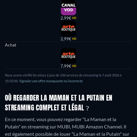
2,99€
HD
2,99€
HD
Achat
7,99€
HD
Nous avons vérifié les mises à jour de
106
services de streaming le
7 août 2026
à
15:03:00
.
Signaler une offre manquante ou incorrecte
OÙ REGARDER LA MAMAN ET LA PUTAIN EN
STREAMING COMPLET ET LÉGAL ?
En ce moment, vous pouvez regarder "La Maman et la
Putain" en streaming sur MUBI, MUBI Amazon Channel. Il
est également possible de louer "La Maman et la Putain" sur