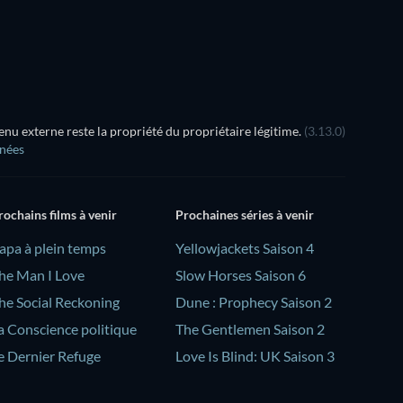
u externe reste la propriété du propriétaire légitime.
(3.13.0)
nnées
rochains films à venir
Prochaines séries à venir
Papa à plein temps
Yellowjackets Saison 4
he Man I Love
Slow Horses Saison 6
he Social Reckoning
Dune : Prophecy Saison 2
a Conscience politique
The Gentlemen Saison 2
e Dernier Refuge
Love Is Blind: UK Saison 3