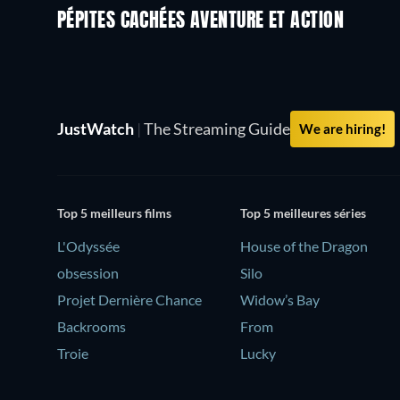
PÉPITES CACHÉES AVENTURE ET ACTION
Série
JustWatch
|
The Streaming Guide
We are hiring!
Top 5 meilleurs films
Top 5 meilleures séries
L'Odyssée
House of the Dragon
obsession
Silo
Projet Dernière Chance
Widow’s Bay
Backrooms
From
Troie
Lucky