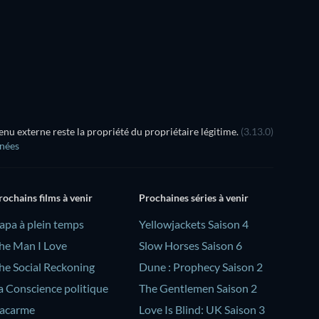
u externe reste la propriété du propriétaire légitime.
(3.13.0)
nnées
rochains films à venir
Prochaines séries à venir
Papa à plein temps
Yellowjackets Saison 4
he Man I Love
Slow Horses Saison 6
he Social Reckoning
Dune : Prophecy Saison 2
a Conscience politique
The Gentlemen Saison 2
acarme
Love Is Blind: UK Saison 3