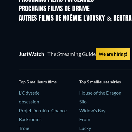
PROCHAINS FILMS DE DRAME
AUTRES FILMS DE NOÉMIE LVOVSKY & BERTR
JustWatch
|
The Streaming Guide
We are hiring!
Top 5 meilleurs films
Top 5 meilleures séries
L'Odyssée
House of the Dragon
obsession
Silo
Projet Dernière Chance
Widow’s Bay
Backrooms
From
Troie
Lucky