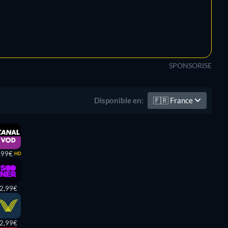
SPONSORISE
🇫🇷
France
Disponible en:
,99€
HD
2,99€
2,99€