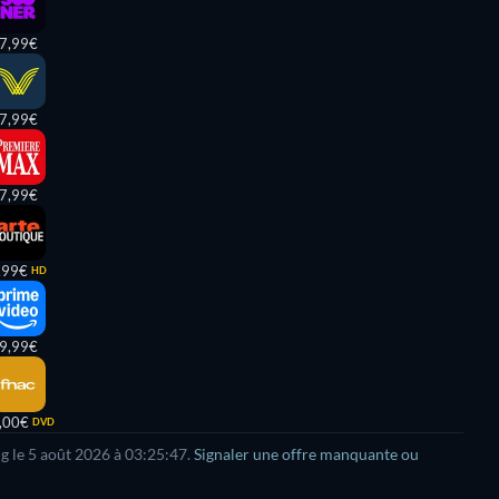
7,99€
7,99€
7,99€
,99€
HD
9,99€
,00€
DVD
ng le 5 août 2026 à 03:25:47.
Signaler une offre manquante ou