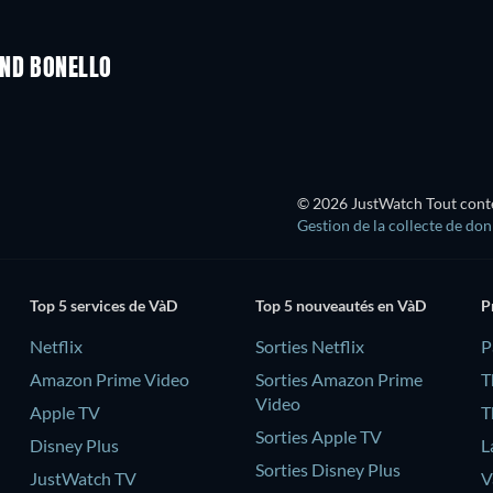
AND BONELLO
© 2026 JustWatch Tout conten
Gestion de la collecte de do
Top 5 services de VàD
Top 5 nouveautés en VàD
P
Netflix
Sorties Netflix
‎
Amazon Prime Video
Sorties Amazon Prime
T
Video
Apple TV
T
Sorties Apple TV
Disney Plus
L
Sorties Disney Plus
JustWatch TV
V