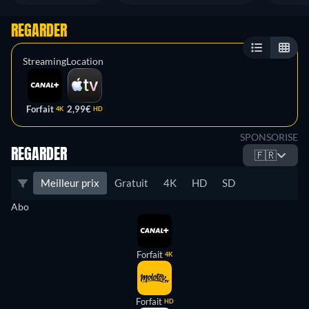
REGARDER
Streaming
Location
Forfait
2,99€
4K
HD
SPONSORISE
REGARDER
🇫🇷
Meilleur prix
Gratuit
4K
HD
SD
Abo
Forfait
4K
Forfait
HD