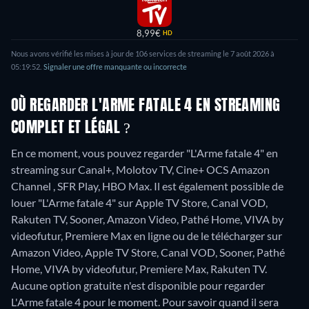
8,99€
HD
Nous avons vérifié les mises à jour de 106 services de streaming le 7 août 2026 à
05:19:52.
Signaler une offre manquante ou incorrecte
OÙ REGARDER L'ARME FATALE 4 EN STREAMING
COMPLET ET LÉGAL ?
En ce moment, vous pouvez regarder "L'Arme fatale 4" en
streaming sur Canal+, Molotov TV, Cine+ OCS Amazon
Channel , SFR Play, HBO Max. Il est également possible de
louer "L'Arme fatale 4" sur Apple TV Store, Canal VOD,
Rakuten TV, Sooner, Amazon Video, Pathé Home, VIVA by
videofutur, Premiere Max en ligne ou de le télécharger sur
Amazon Video, Apple TV Store, Canal VOD, Sooner, Pathé
Home, VIVA by videofutur, Premiere Max, Rakuten TV.
Aucune option gratuite n'est disponible pour regarder
L'Arme fatale 4 pour le moment. Pour savoir quand il sera