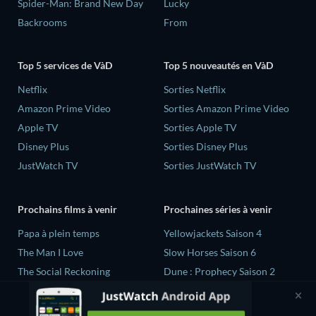
Spider-Man: Brand New Day
Lucky
Backrooms
From
Top 5 services de VàD
Top 5 nouveautés en VàD
Netflix
Sorties Netflix
Amazon Prime Video
Sorties Amazon Prime Video
Apple TV
Sorties Apple TV
Disney Plus
Sorties Disney Plus
JustWatch TV
Sorties JustWatch TV
Prochains films à venir
Prochaines séries à venir
‎Papa à plein temps
Yellowjackets Saison 4
The Man I Love
Slow Horses Saison 6
The Social Reckoning
Dune : Prophecy Saison 2
La Conscience politique
The Gentlemen Saison 2
Quand la vie recommence...
Love Is Blind: UK Saison 3