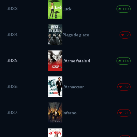
3833.
Luck
+10
3834.
Piege de glace
-2
3835.
L'Arme fatale 4
+14
3836.
L'Arnacœur
-32
3837.
Inferno
-21