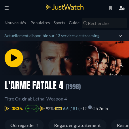
Nouveautés
Populaires
Sports
Guide
Actuellement disponible sur 13 services de streaming.
L'ARME FATALE 4
(1998)
Titre Original: Lethal Weapon 4
3835.
92%
6.6 (181k)
12
2h 7min
+14
Où regarder ?
Regarder gratuitement
Résu