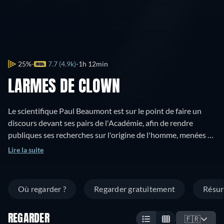
25%
7.7 (4.9k)
1h 12min
LARMES DE CLOWN
Le scientifique Paul Beaumont est sur le point de faire un
discours devant ses pairs de l'Académie, afin de rendre
publiques ses recherches sur l'origine de l'homme, menées à
terme avec le soutien de sa femme Maria et le mécénat du
Lire la suite
baron Regnard. Mais ce dernier lui vole ses notes et accapare
devant l'Académie le mérite de la découverte, grâce à Maria,
en réalité sa maîtresse et complice. Réalisant tout cela,
Où regarder ?
Regarder gratuitement
Résu
publiquement humilié, Beaumont choisit de disparaître. Il
refait sa vie dans un cirque, où il est, sous le sobriquet de
REGARDER
"HE" (CELUI), un clown recevant chaque soir, devant un
🇫🇷