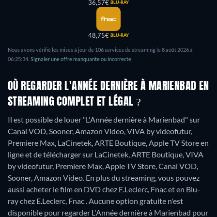
36,57€
BLU-RAY
48,75€
BLU-RAY
Nous avons vérifié les mises à jour de 106 services de streaming le 8 août 2026 à
06:25:34.
Signaler une offre manquante ou incorrecte
OÙ REGARDER L'ANNÉE DERNIÈRE À MARIENBAD EN
STREAMING COMPLET ET LÉGAL ?
Il est possible de louer "L'Année dernière à Marienbad" sur
Canal VOD, Sooner, Amazon Video, VIVA by videofutur,
Premiere Max, LaCinetek, ARTE Boutique, Apple TV Store en
ligne et de télécharger sur LaCinetek, ARTE Boutique, VIVA
by videofutur, Premiere Max, Apple TV Store, Canal VOD,
Sooner, Amazon Video.
En plus du streaming, vous pouvez
aussi acheter le film en DVD chez E.Leclerc, Fnac et en Blu-
ray chez E.Leclerc, Fnac .
Aucune option gratuite n'est
disponible pour regarder L'Année dernière à Marienbad pour