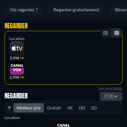
Où regarder ?
Regarder gratuitement
Résu
REGARDER
Location
3,99€
HD
2,99€
HD
SPONSORISE
REGARDER
🇫🇷
Meilleur prix
Gratuit
4K
HD
SD
Location