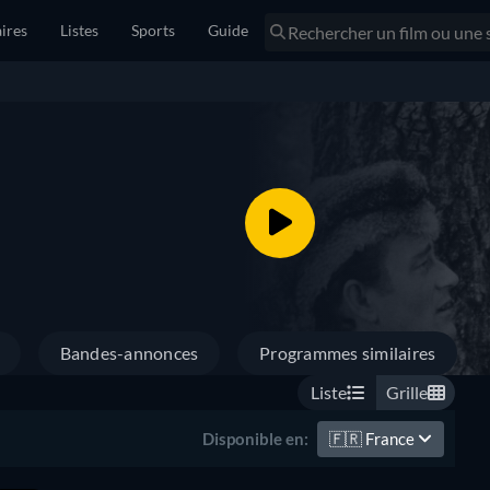
ires
Listes
Sports
Guide
Bandes-annonces
Programmes similaires
Liste
Grille
🇫🇷
France
Disponible en: