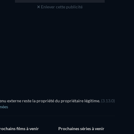
Enlever cette publicité
u externe reste la propriété du propriétaire légitime.
(3.13.0)
nnées
rochains films à venir
Prochaines séries à venir