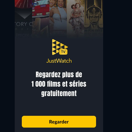
Marie Windsor
John Howard
Ann Logan
Blake Randolph