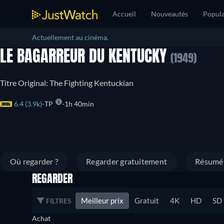
Accueil
Nouveautés
Popula
Actuellement au cinéma.
LE BAGARREUR DU KENTUCKY
(1949)
Titre Original: The Fighting Kentuckian
6.4 (3.9k)
TP
1h 40min
Où regarder ?
Regarder gratuitement
Résumé
REGARDER
Meilleur prix
Gratuit
4K
HD
SD
FILTRES
Achat