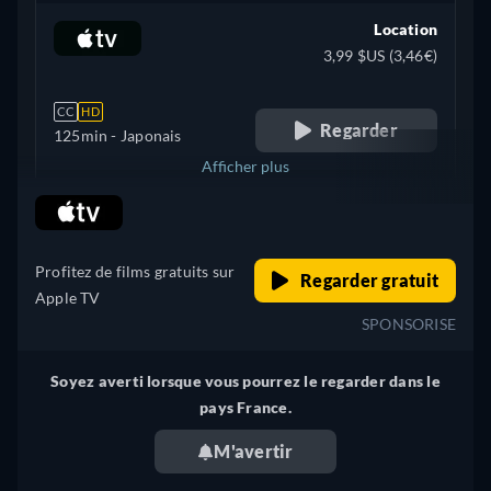
Location
3,99 $US (3,46€)
CC
HD
Regarder
125min
- Japonais
Afficher plus
retail price
+ 1
Royaume-Uni
Profitez de films gratuits sur
Regarder gratuit
Apple TV
SPONSORISE
Soyez averti lorsque vous pourrez le regarder dans le
pays France.
M'avertir