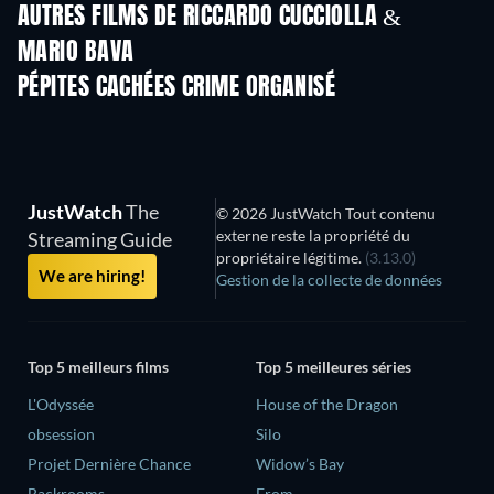
AUTRES FILMS DE RICCARDO CUCCIOLLA &
MARIO BAVA
PÉPITES CACHÉES CRIME ORGANISÉ
Série
JustWatch
The
© 2026 JustWatch Tout contenu
externe reste la propriété du
Streaming Guide
propriétaire légitime.
(3.13.0)
We are hiring!
Gestion de la collecte de données
Top 5 meilleurs films
Top 5 meilleures séries
L'Odyssée
House of the Dragon
obsession
Silo
Projet Dernière Chance
Widow’s Bay
Backrooms
From