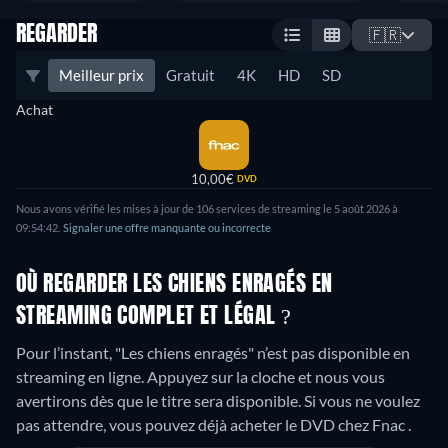
REGARDER
🇫🇷
Meilleur prix
Gratuit
4K
HD
SD
Achat
10,00€
DVD
Nous avons vérifié les mises à jour de 106 services de streaming le 5 août 2026 à
09:54:42.
Signaler une offre manquante ou incorrecte
OÙ REGARDER LES CHIENS ENRAGÉS EN
STREAMING COMPLET ET LÉGAL ?
Pour l’instant, "Les chiens enragés" n’est pas disponible en
streaming en ligne. Appuyez sur la cloche et nous vous
avertirons dès que le titre sera disponible. Si vous ne voulez
pas attendre, vous pouvez déjà acheter le DVD chez Fnac .