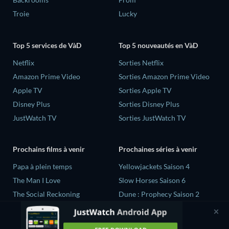
Troie
Lucky
Top 5 services de VàD
Top 5 nouveautés en VàD
Netflix
Sorties Netflix
Amazon Prime Video
Sorties Amazon Prime Video
Apple TV
Sorties Apple TV
Disney Plus
Sorties Disney Plus
JustWatch TV
Sorties JustWatch TV
Prochains films à venir
Prochaines séries à venir
‎Papa à plein temps
Yellowjackets Saison 4
The Man I Love
Slow Horses Saison 6
The Social Reckoning
Dune : Prophecy Saison 2
La Conscience politique
The Gentlemen Saison 2
Le Dernier Refuge
Love Is Blind: UK Saison 3