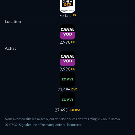
Forfait
HD
Location
2,99€
HD
Achat
9,99€
HD
21,49€
DVD
27,49€
BLU-RAY
Nous avons vérifié les mises à jour de 106 services de streaming le 7 août 2026 à
07:07:32.
Signaler une offre manquante ou incorrecte