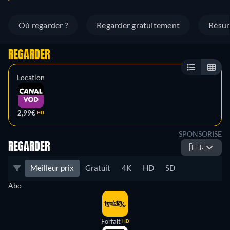
Où regarder ?
Regarder gratuitement
Résu
REGARDER
Location
2,99€
HD
SPONSORISE
REGARDER
🇫🇷
Meilleur prix
Gratuit
4K
HD
SD
Abo
Forfait
HD