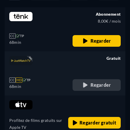
Abonnement
8,00€ / mois
CC
TP
Regarder
68min
Gratuit
retail price
CC
HD
TP
Regarder
68min
retail price
Profitez de films gratuits sur
Regarder gratuit
Apple TV