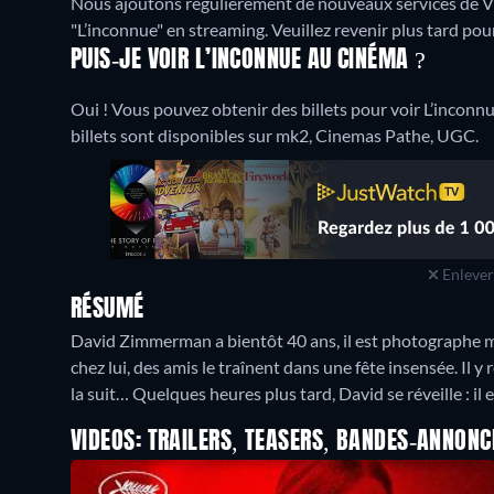
Nous ajoutons régulièrement de nouveaux services de 
"L’inconnue" en streaming. Veuillez revenir plus tard pour 
PUIS-JE VOIR L’INCONNUE AU CINÉMA ?
Oui ! Vous pouvez obtenir des billets pour voir L’inconn
billets sont disponibles sur mk2, Cinemas Pathe, UGC.
Enlever 
RÉSUMÉ
David Zimmerman a bientôt 40 ans, il est photographe mai
chez lui, des amis le traînent dans une fête insensée. Il 
la suit… Quelques heures plus tard, David se réveille : il 
VIDEOS: TRAILERS, TEASERS, BANDES-ANNONC