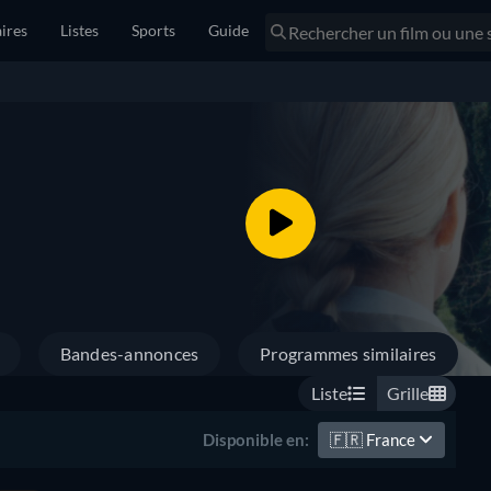
ires
Listes
Sports
Guide
Bandes-annonces
Programmes similaires
Liste
Grille
🇫🇷
France
Disponible en: