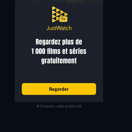
Enlever cette publicité
Radu Jude
Shanti Masud
Malia's Father
Alice