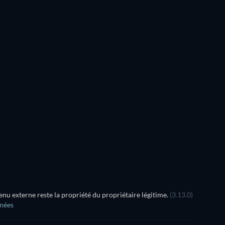
u externe reste la propriété du propriétaire légitime.
(3.13.0)
nnées