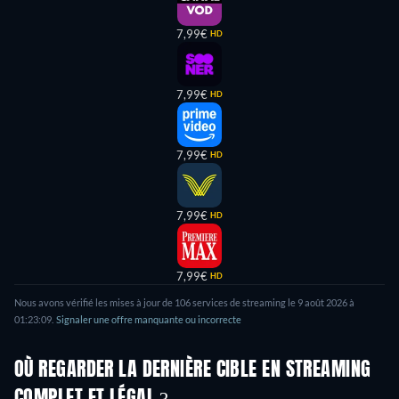
7,99€
HD
7,99€
HD
7,99€
HD
7,99€
HD
7,99€
HD
Nous avons vérifié les mises à jour de
106
services de streaming le
9 août 2026
à
01:23:09
.
Signaler une offre manquante ou incorrecte
OÙ REGARDER LA DERNIÈRE CIBLE EN STREAMING