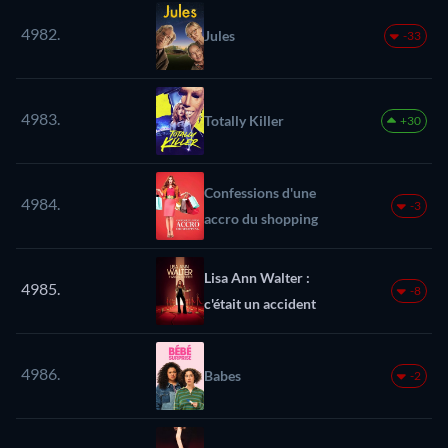
4982.
Jules
-33
4983.
Totally Killer
+30
Confessions d'une
4984.
-3
accro du shopping
Lisa Ann Walter :
4985.
-8
c'était un accident
4986.
Babes
-2