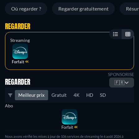
Où regarder ?
Regarder gratuitement
Résu
REGARDER
Streaming
Forfait
4K
SPONSORISE
REGARDER
🇫🇷
Meilleur prix
Gratuit
4K
HD
SD
Abo
Forfait
4K
Nous avons vérifié les mises à jour de
106
services de streaming le
6 août 2026
à