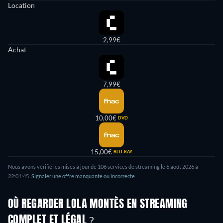
Location
2,99€
Achat
7,99€
10,00€
DVD
15,00€
BLU-RAY
Nous avons vérifié les mises à jour de
106
services de streaming le
6 août 2026
à
22:01:45
.
Signaler une offre manquante ou incorrecte
OÙ REGARDER LOLA MONTÈS EN STREAMING
COMPLET ET LÉGAL ?