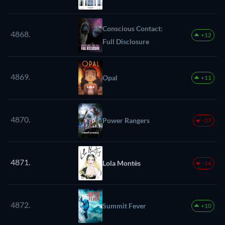
Conscious Contact:
4868.
+12
Full Disclosure
4869.
Opal
+11
4870.
Power Rangers
-27
4871.
Lola Montès
-16
4872.
Summit Fever
+10