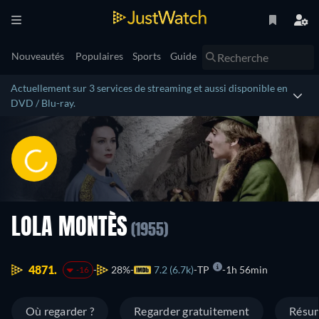
Nouveautés
Populaires
Sports
Guide
Actuellement sur 3 services de streaming et aussi disponible en
DVD / Blu-ray.
LOLA MONTÈS
(1955)
4871.
28%
7.2 (6.7k)
TP
1h 56min
-16
Où regarder ?
Regarder gratuitement
Résu