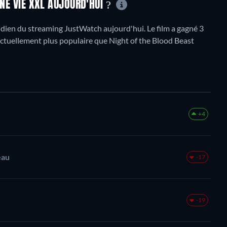
UNE VIE XXL AUJOURD'HUI ?
dien du streaming JustWatch aujourd'hui. Le film a gagné 3
 actuellement plus populaire que Night of the Blood Beast
+4
eau
-17
-19