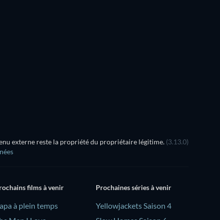
Série
Arcobaleno
u externe reste la propriété du propriétaire légitime.
(3.13.0)
nnées
rochains films à venir
Prochaines séries à venir
Papa à plein temps
Yellowjackets Saison 4