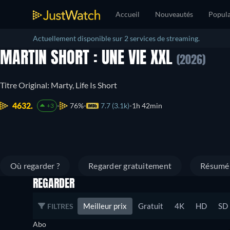
Accueil
Nouveautés
Popula
Actuellement disponible sur 2 services de streaming.
MARTIN SHORT : UNE VIE XXL
(2026)
Titre Original: Marty, Life Is Short
4632.
76%
7.7 (3.1k)
1h 42min
+3
Où regarder ?
Regarder gratuitement
Résumé
REGARDER
Meilleur prix
Gratuit
4K
HD
SD
FILTRES
Abo