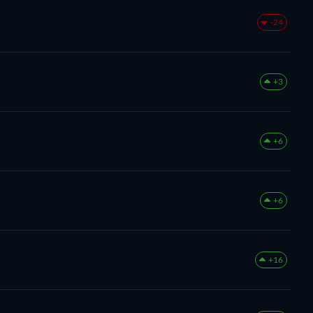
-24
+3
+6
+6
+16