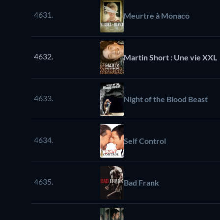
4631.
Meurtre à Monaco
4632.
Martin Short : Une vie XXL
4633.
Night of the Blood Beast
4634.
Self Control
4635.
Bad Frank