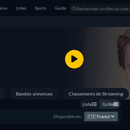
ires
Listes
Sports
Guide
Bandes-annonces
Classements de Streaming
Liste
Grille
🇫🇷
France
Disponible en: