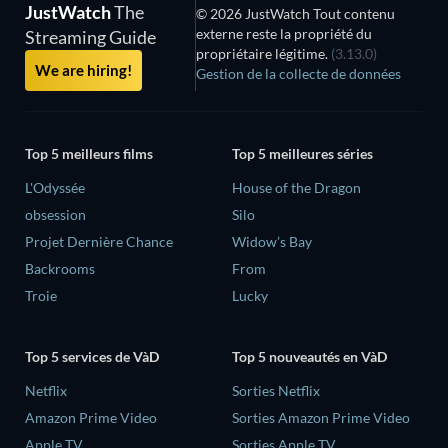
JustWatch
The
© 2026 JustWatch Tout contenu
externe reste la propriété du
Streaming Guide
propriétaire légitime.
(3.13.0)
We are hiring!
Gestion de la collecte de données
Top 5 meilleurs films
Top 5 meilleures séries
L'Odyssée
House of the Dragon
obsession
Silo
Projet Dernière Chance
Widow’s Bay
Backrooms
From
Troie
Lucky
Top 5 services de VàD
Top 5 nouveautés en VàD
Netflix
Sorties Netflix
Amazon Prime Video
Sorties Amazon Prime Video
Apple TV
Sorties Apple TV