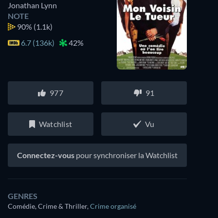
Jonathan Lynn
NOTE
90%
(1.1k)
6.7 (136k)
42%
977
91
Watchlist
Vu
Connectez-vous
pour synchroniser la Watchlist
GENRES
Comédie, Crime & Thriller
,
Crime organisé