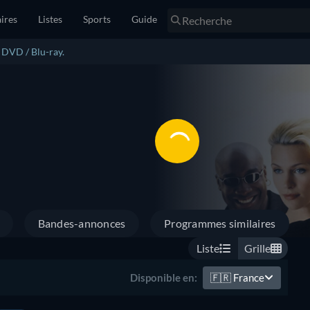
ires
Listes
Sports
Guide
n DVD / Blu-ray.
Bandes-annonces
Programmes similaires
Liste
Grille
🇫🇷
France
Disponible en: