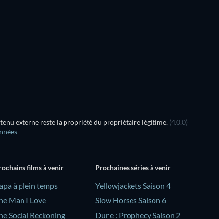
Série
nu externe reste la propriété du propriétaire légitime.
(4.0.0)
onnées
rochains films à venir
Prochaines séries à venir
Papa à plein temps
Yellowjackets Saison 4
he Man I Love
Slow Horses Saison 6
he Social Reckoning
Dune : Prophecy Saison 2