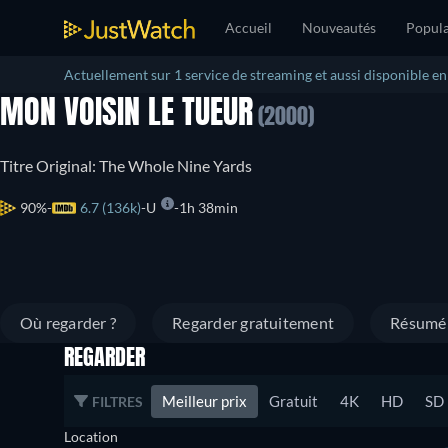
Accueil
Nouveautés
Popula
Actuellement sur 1 service de streaming et aussi disponible e
MON VOISIN LE TUEUR
(2000)
Titre Original: The Whole Nine Yards
90%
6.7 (136k)
U
1h 38min
Où regarder ?
Regarder gratuitement
Résumé
REGARDER
Meilleur prix
Gratuit
4K
HD
SD
FILTRES
Location