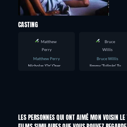
CASTING
Matthew Perry
Bruce Willis
Nicholas 'Oz' Oseransky
Jimmy 'Tulipán' Tudeski
LES PERSONNES QUI ONT AIMÉ MON VOISIN LE