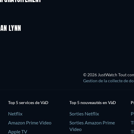
ER GRATUITEMENT
HAN LYNN
© 2026 JustWatch Tout conte
Gestion de la collecte de d
Top 5 services de VàD
Top 5 nouveautés en VàD
P
Netflix
Sorties Netflix
‎
Amazon Prime Video
Sorties Amazon Prime
T
Video
Apple TV
T