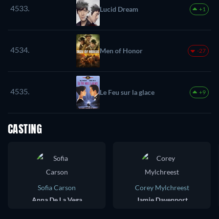
4533.
Lucid Dream
+1
4534.
Men of Honor
-27
4535.
Le Feu sur la glace
+9
CASTING
Sofia Carson
Corey Mylchreest
Anna De La Vega
Jamie Davenport