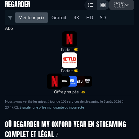
REGARDER
🇫🇷
Meilleur prix
Gratuit
4K
HD
SD
Abo
Forfait
HD
Forfait
HD
Offre groupée
HD
Nous avons vérifié les mises à jour de
106
services de streaming le
5 août 2026
à
23:47:02
.
Signaler une offre manquante ou incorrecte
OÙ REGARDER MY OXFORD YEAR EN STREAMING
COMPLET ET LÉGAL ?