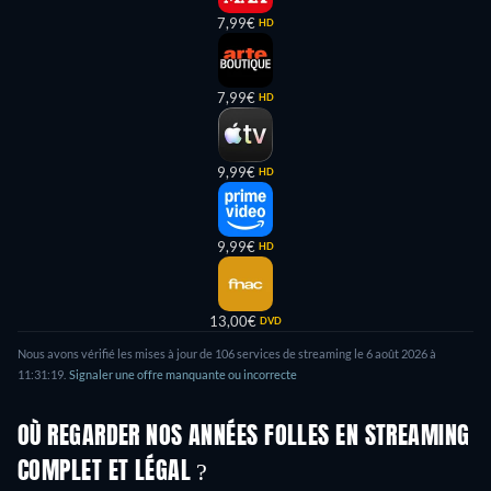
7,99€
HD
7,99€
HD
9,99€
HD
9,99€
HD
13,00€
DVD
Nous avons vérifié les mises à jour de 106 services de streaming le 6 août 2026 à
11:31:19.
Signaler une offre manquante ou incorrecte
OÙ REGARDER NOS ANNÉES FOLLES EN STREAMING
COMPLET ET LÉGAL ?