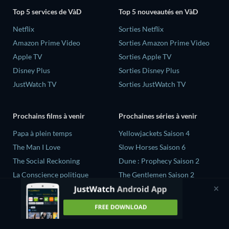
Top 5 services de VàD
Top 5 nouveautés en VàD
Netflix
Sorties Netflix
Amazon Prime Video
Sorties Amazon Prime Video
Apple TV
Sorties Apple TV
Disney Plus
Sorties Disney Plus
JustWatch TV
Sorties JustWatch TV
Prochains films à venir
Prochaines séries à venir
‎Papa à plein temps
Yellowjackets Saison 4
The Man I Love
Slow Horses Saison 6
The Social Reckoning
Dune : Prophecy Saison 2
La Conscience politique
The Gentlemen Saison 2
In All My Journeys I Am
Love Is Blind: UK Saison 3
Returning