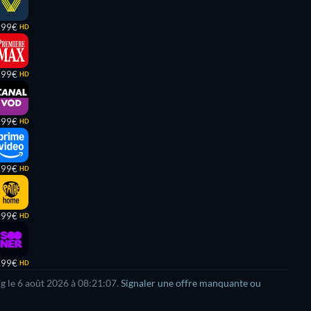
,99€
HD
,99€
HD
,99€
HD
,99€
HD
,99€
HD
,99€
HD
g le
6 août 2026
à
08:21:07
.
Signaler une offre manquante ou