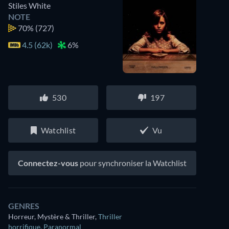
Stiles White
NOTE
70%
(727)
4.5 (62k)
6%
530
197
Watchlist
Vu
Connectez-vous
pour synchroniser la Watchlist
GENRES
Horreur, Mystère & Thriller
,
Thriller
horrifique
,
Paranormal