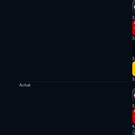
3
3
3
3
Achat
3
4