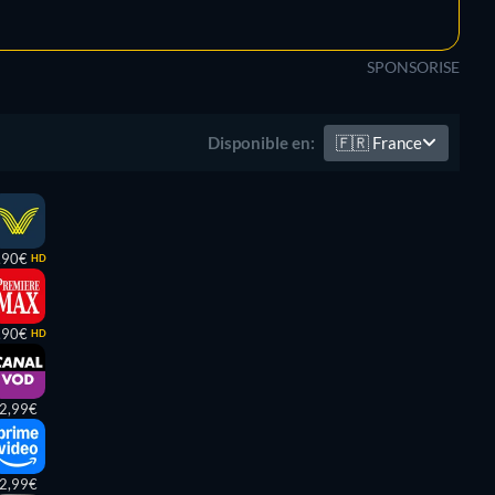
SPONSORISE
🇫🇷
France
Disponible en:
,90€
HD
,90€
HD
2,99€
2,99€