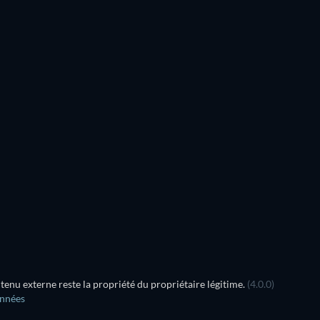
nu externe reste la propriété du propriétaire légitime.
(4.0.0)
onnées