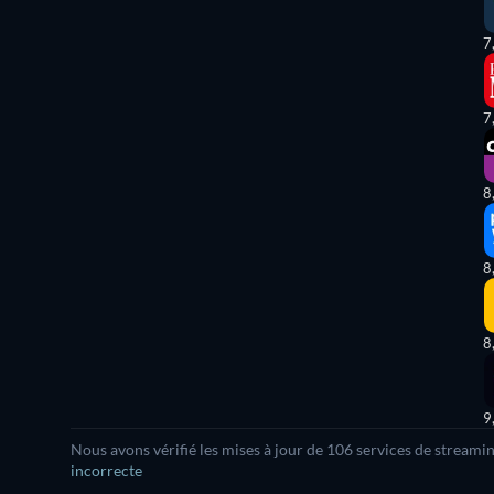
7
7
8
8
8
9
Nous avons vérifié les mises à jour de
106
services de streamin
incorrecte