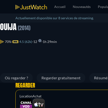
Accueil
Nouveautés
Popula
Actuellement disponible sur 8 services de streaming.
OUIJA
(2014)
70%
4.5 (62k)
12
1h 29min
Où regarder ?
Regarder gratuitement
Résumé
REGARDER
Location
Achat