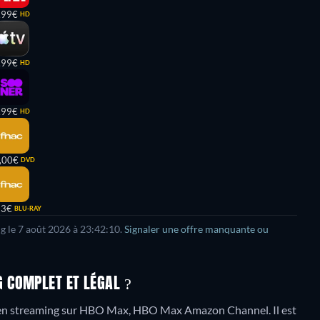
,99€
HD
,99€
HD
,99€
HD
,00€
DVD
93€
BLU-RAY
ng le 7 août 2026 à 23:42:10.
Signaler une offre manquante ou
 COMPLET ET LÉGAL ?
en streaming sur HBO Max, HBO Max Amazon Channel. Il est