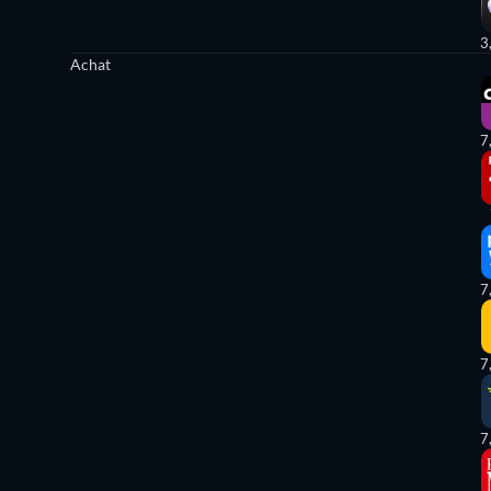
3
Achat
7
7
7
7