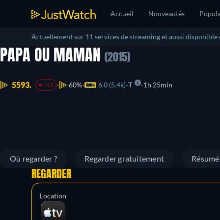
Accueil
Nouveautés
Popula
Actuellement sur 11 services de streaming et aussi disponible
PAPA OU MAMAN
(2015)
5593.
60%
6.0 (5.4k)
T
1h 25min
-19
Où regarder ?
Regarder gratuitement
Résumé
REGARDER
Location