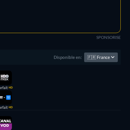
SPONSORISE
🇫🇷
France
Disponible en:
rfait
HD
rfait
HD