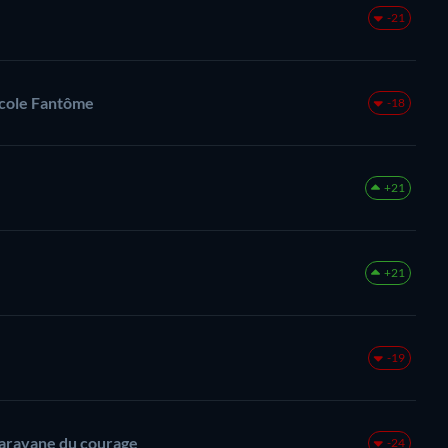
-21
ocole Fantôme
-18
+21
+21
-19
Caravane du courage
-24