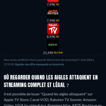
7,99€
HD
7,99€
HD
8,99€
HD
21,49€
BLU-RAY
Nous avons vérifié les mises à jour de
106
services de streaming le
7 août 2026
à
17:59:20
.
Signaler une offre manquante ou incorrecte
OÙ REGARDER QUAND LES AIGLES ATTAQUENT EN
STREAMING COMPLET ET LÉGAL ?
Il est possible de louer "Quand les aigles attaquent" sur
Apple TV Store, Canal VOD, Rakuten TV, Sooner, Amazon
Video, VIVA by videofutur, Premiere Max, ARTE Boutique en