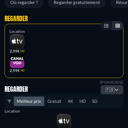
Où regarder ?
Regarder gratuitement
Résu
REGARDER
Location
2,99€
HD
2,99€
HD
SPONSORISE
REGARDER
🇫🇷
Meilleur prix
Gratuit
4K
HD
SD
Location