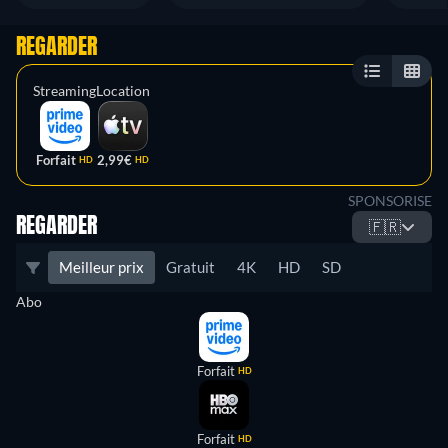
REGARDER
Streaming
Location
Forfait
2,99€
HD
HD
SPONSORISE
REGARDER
🇫🇷
Meilleur prix
Gratuit
4K
HD
SD
Abo
Forfait
HD
Forfait
HD