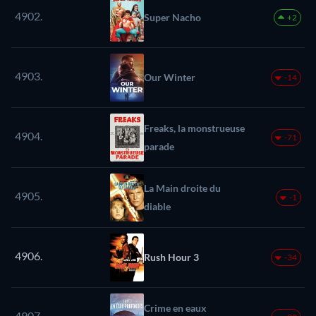
4902.
Super Nacho
+2
4903.
Our Winter
-14
Freaks, la monstrueuse
4904.
-71
parade
La Main droite du
4905.
-1
diable
4906.
Rush Hour 3
-34
Crime en eaux
4907.