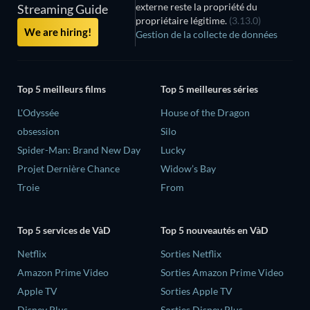
externe reste la propriété du
Streaming Guide
propriétaire légitime.
(3.13.0)
We are hiring!
Gestion de la collecte de données
Top 5 meilleurs films
Top 5 meilleures séries
L'Odyssée
House of the Dragon
obsession
Silo
Spider-Man: Brand New Day
Lucky
Projet Dernière Chance
Widow’s Bay
Troie
From
Top 5 services de VàD
Top 5 nouveautés en VàD
Netflix
Sorties Netflix
Amazon Prime Video
Sorties Amazon Prime Video
Apple TV
Sorties Apple TV
Disney Plus
Sorties Disney Plus