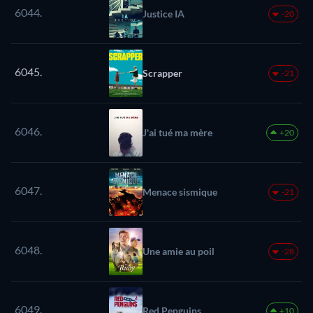
6044.
Justice IA
-20
6045.
Scrapper
-21
6046.
J'ai tué ma mère
+20
6047.
Menace sismique
-21
6048.
Une amie au poil
-28
6049.
Red Penguins
+10