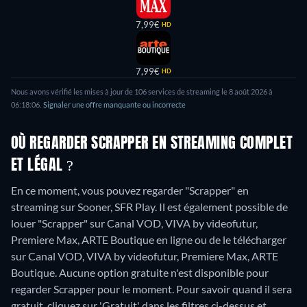
7,99€
HD
7,99€
HD
Nous avons vérifié les mises à jour de 106 services de streaming le 8 août 2026 à
06:18:06.
Signaler une offre manquante ou incorrecte
OÙ REGARDER SCRAPPER EN STREAMING COMPLET
ET LÉGAL ?
En ce moment, vous pouvez regarder "Scrapper" en
streaming sur Sooner, SFR Play. Il est également possible de
louer "Scrapper" sur Canal VOD, VIVA by videofutur,
Premiere Max, ARTE Boutique en ligne ou de le télécharger
sur Canal VOD, VIVA by videofutur, Premiere Max, ARTE
Boutique.
Aucune option gratuite n'est disponible pour
regarder Scrapper pour le moment. Pour savoir quand il sera
gratuit, cliquez sur 'Gratuit' dans les filtres ci-dessus et