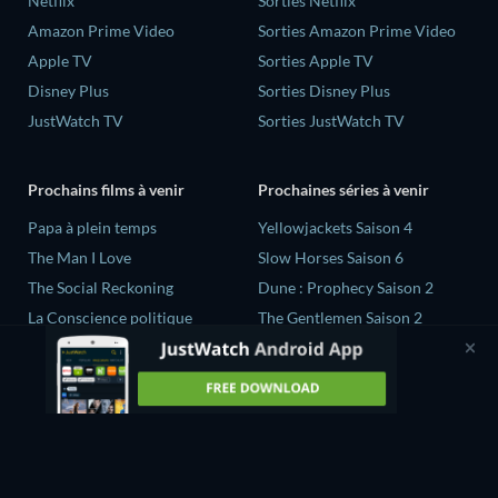
Netflix
Sorties Netflix
Amazon Prime Video
Sorties Amazon Prime Video
Apple TV
Sorties Apple TV
Disney Plus
Sorties Disney Plus
JustWatch TV
Sorties JustWatch TV
Prochains films à venir
Prochaines séries à venir
‎Papa à plein temps
Yellowjackets Saison 4
The Man I Love
Slow Horses Saison 6
The Social Reckoning
Dune : Prophecy Saison 2
La Conscience politique
The Gentlemen Saison 2
In All My Journeys I Am
Love Is Blind: UK Saison 3
Returning