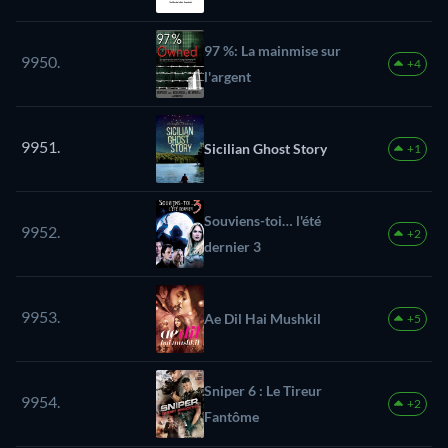
97 %: La mainmise sur
9950.
+4
l'argent
9951.
Sicilian Ghost Story
+1
Souviens-toi… l'été
9952.
+2
dernier 3
9953.
Ae Dil Hai Mushkil
+5
Sniper 6 : Le Tireur
9954.
+2
Fantôme