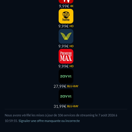
9,99€
4K
9,99€
HD
9,99€
HD
9,99€
HD
27,99€
BLU-RAY
31,99€
BLU-RAY
Nous avons vérifié les mises à jour de
106
services de streaming le
7 août 2026
à
10:59:55
.
Signaler une offre manquante ou incorrecte