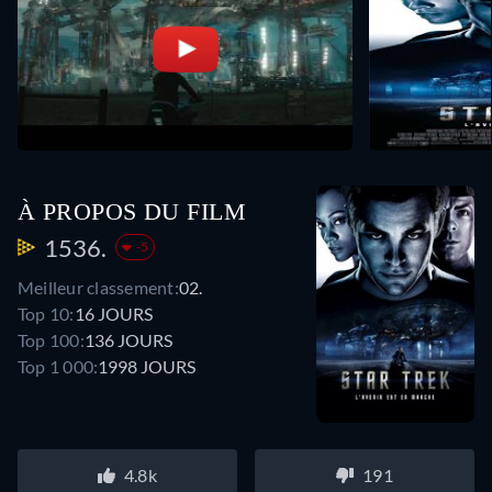
À PROPOS DU FILM
1536.
-5
Meilleur classement:
02.
Top 10:
16 JOURS
Top 100:
136 JOURS
Top 1 000:
1998 JOURS
4.8k
191