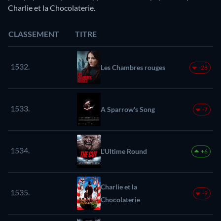
Charlie et la Chocolaterie.
CLASSEMENT
TITRE
1532.
Les Chambres rouges
-28
1533.
A Sparrow's Song
-7
1534.
L'Ultime Round
+6
Charlie et la
1535.
-9
Chocolaterie