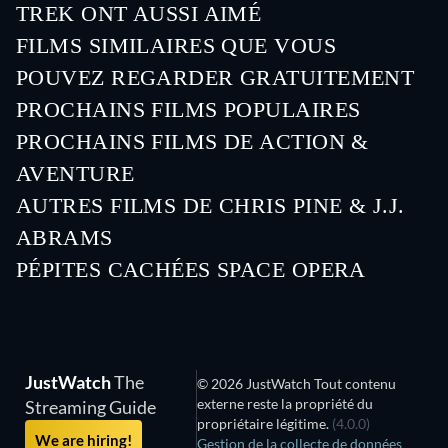
TREK ONT AUSSI AIMÉ
S
FILMS SIMILAIRES QUE VOUS
POUVEZ REGARDER GRATUITEMENT
PROCHAINS FILMS POPULAIRES
PROCHAINS FILMS DE ACTION &
AVENTURE
AUTRES FILMS DE CHRIS PINE & J.J.
ABRAMS
PÉPITES CACHÉES SPACE OPERA
Série
JustWatch
The
© 2026 JustWatch Tout contenu
externe reste la propriété du
Streaming Guide
propriétaire légitime.
(4.0.0)
We are hiring!
Gestion de la collecte de données