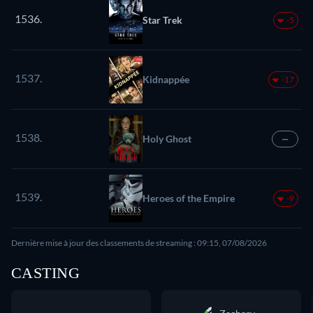
1536.
Star Trek
-5
1537.
Kidnappée
-17
1538.
Holy Ghost
—
1539.
Heroes of the Empire
-9
Dernière mise à jour des classements de streaming : 09:15, 07/08/2026
CASTING