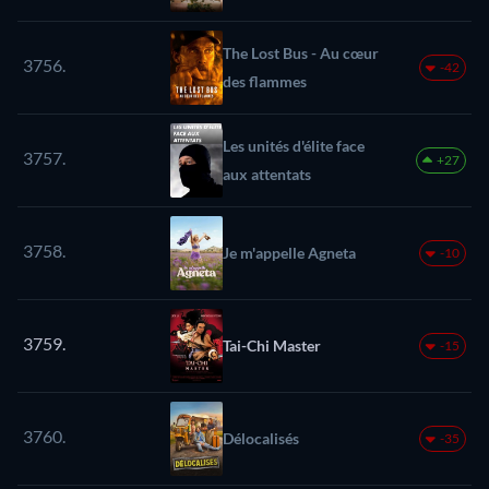
The Lost Bus - Au cœur
3756.
-42
des flammes
Les unités d'élite face
3757.
+27
aux attentats
3758.
Je m'appelle Agneta
-10
3759.
Tai-Chi Master
-15
3760.
Délocalisés
-35