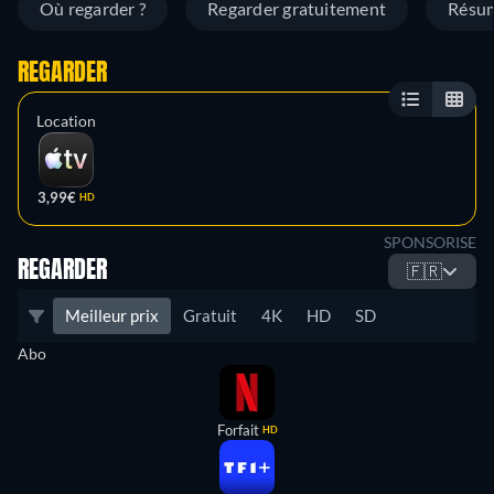
Où regarder ?
Regarder gratuitement
Résu
REGARDER
Location
3,99€
HD
SPONSORISE
REGARDER
🇫🇷
Meilleur prix
Gratuit
4K
HD
SD
Abo
Forfait
HD