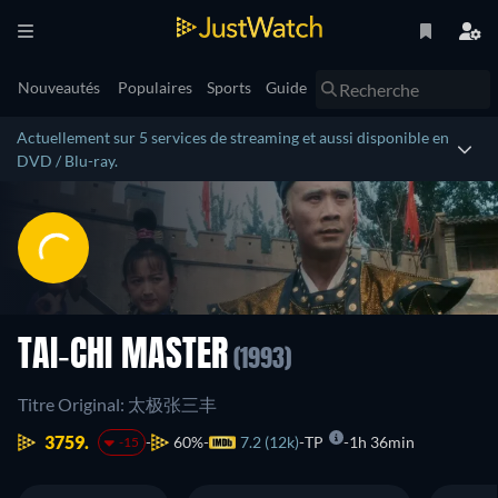
Nouveautés
Populaires
Sports
Guide
Actuellement sur 5 services de streaming et aussi disponible en
DVD / Blu-ray.
TAI-CHI MASTER
(1993)
Titre Original: 太极张三丰
3759.
60%
7.2 (12k)
TP
1h 36min
-15