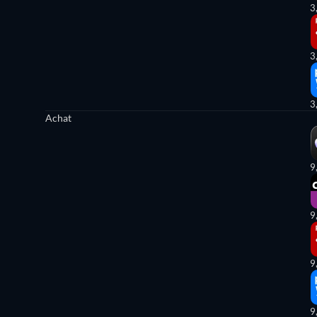
3
3
3
Achat
9
9
9
9