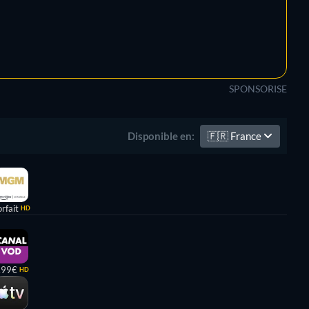
SPONSORISE
🇫🇷
France
Disponible en:
rfait
HD
,99€
HD