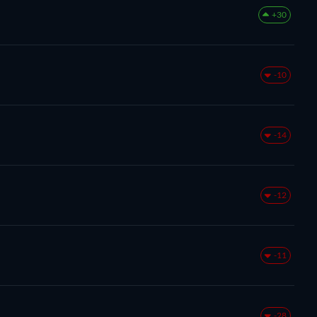
+30
-10
-14
-12
-11
-28