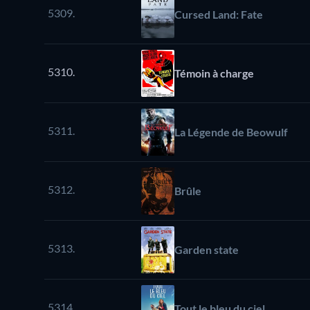
5309.
Cursed Land: Fate
5310.
Témoin à charge
5311.
La Légende de Beowulf
5312.
Brûle
5313.
Garden state
5314.
Tout le bleu du ciel