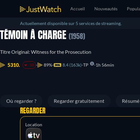
Accueil
Nouveautés
Popula
Actuellement disponible sur 5 services de streaming.
TÉMOIN À CHARGE
(1958)
Titre Original: Witness for the Prosecution
5310.
89%
8.4 (163k)
TP
1h 56min
-10
Où regarder ?
Regarder gratuitement
Résumé
REGARDER
Location