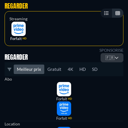
REGARDER
Streaming
Forfait
HD
SPONSORISE
REGARDER
🇫🇷
Meilleur prix
Gratuit
4K
HD
SD
Abo
Forfait
HD
Forfait
HD
Location