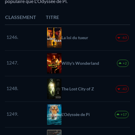
populaire que L'Odyssée de Pi.
CLASSEMENT
TITRE
1246.
La loi du tueur
-63
1247.
Willy's Wonderland
+2
1248.
The Lost City of Z
-43
1249.
L'Odyssée de Pi
+17