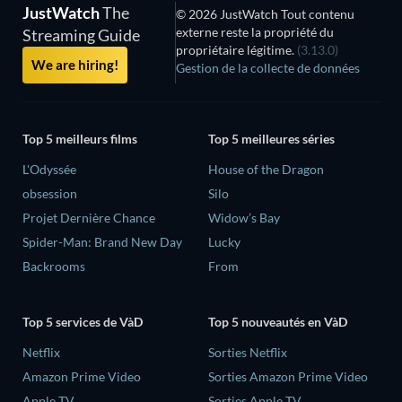
JustWatch
The
© 2026 JustWatch Tout contenu
externe reste la propriété du
Streaming Guide
propriétaire légitime.
(3.13.0)
We are hiring!
Gestion de la collecte de données
Top 5 meilleurs films
Top 5 meilleures séries
L'Odyssée
House of the Dragon
obsession
Silo
Projet Dernière Chance
Widow’s Bay
Spider-Man: Brand New Day
Lucky
Backrooms
From
Top 5 services de VàD
Top 5 nouveautés en VàD
Netflix
Sorties Netflix
Amazon Prime Video
Sorties Amazon Prime Video
Apple TV
Sorties Apple TV