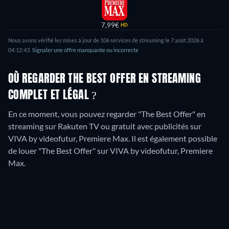
7,99€
HD
Nous avons vérifié les mises à jour de
106
services de streaming le
7 août 2026
à
04:12:43
.
Signaler une offre manquante ou incorrecte
OÙ REGARDER THE BEST OFFER EN STREAMING
COMPLET ET LÉGAL ?
En ce moment, vous pouvez regarder "The Best Offer" en
streaming sur Rakuten TV ou gratuit avec publicités sur
VIVA by videofutur, Premiere Max. Il est également possible
de louer "The Best Offer" sur VIVA by videofutur, Premiere
Max.