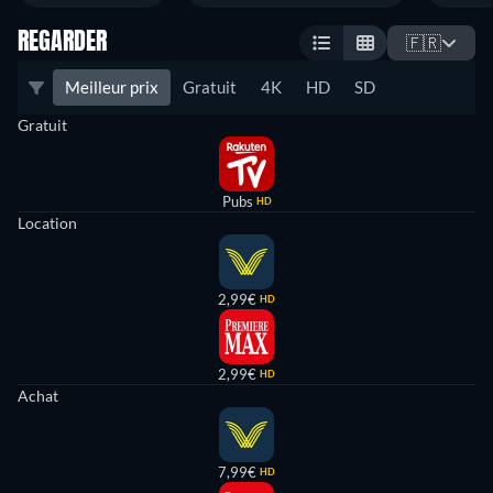
REGARDER
🇫🇷
Meilleur prix
Gratuit
4K
HD
SD
Gratuit
Pubs
HD
Location
2,99€
HD
2,99€
HD
Achat
7,99€
HD