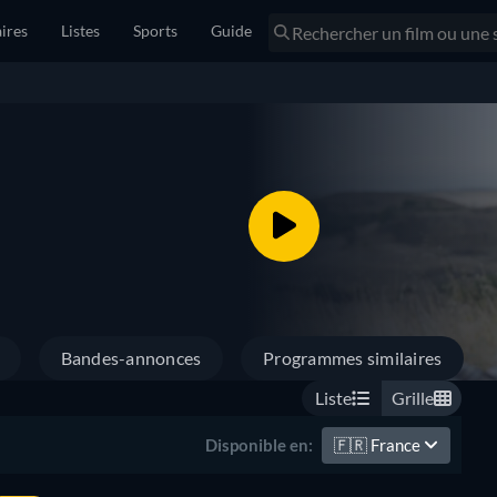
ires
Listes
Sports
Guide
Bandes-annonces
Programmes similaires
Liste
Grille
🇫🇷
France
Disponible en: