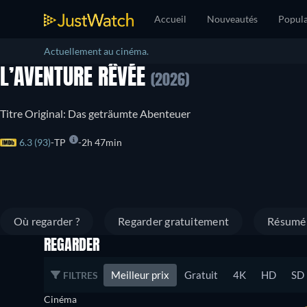
Accueil
Nouveautés
Popula
Actuellement au cinéma.
L’AVENTURE RÊVÉE
(2026)
Titre Original: Das geträumte Abenteuer
6.3 (93)
TP
2h 47min
Où regarder ?
Regarder gratuitement
Résumé
REGARDER
Meilleur prix
Gratuit
4K
HD
SD
FILTRES
Cinéma