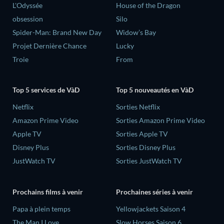
L'Odyssée
House of the Dragon
obsession
Silo
Spider-Man: Brand New Day
Widow’s Bay
Projet Dernière Chance
Lucky
Troie
From
Top 5 services de VàD
Top 5 nouveautés en VàD
Netflix
Sorties Netflix
Amazon Prime Video
Sorties Amazon Prime Video
Apple TV
Sorties Apple TV
Disney Plus
Sorties Disney Plus
JustWatch TV
Sorties JustWatch TV
Prochains films à venir
Prochaines séries à venir
‎Papa à plein temps
Yellowjackets Saison 4
The Man I Love
Slow Horses Saison 6