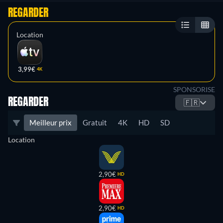
REGARDER
Location
3,99€
4K
SPONSORISE
REGARDER
🇫🇷
Meilleur prix
Gratuit
4K
HD
SD
Location
2,90€
HD
2,90€
HD