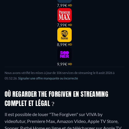
7,99€
HD
7,99€
HD
8,99€
HD
9,99€
HD
Nous avons vérifié les mises à jour de 106 services de streaming le 8 août 2026 à
05:52:26.
Signaler une offre manquante ou incorrecte
OÙ REGARDER THE FORGIVEN EN STREAMING
COMPLET ET LÉGAL ?
Il est possible de louer "The Forgiven" sur VIVA by
videofutur, Premiere Max, Amazon Video, Apple TV Store,
Sooner, Pathé Home en ligne et de télécharger sur Apple TV