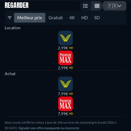
REGARDER
🇫🇷
Meilleur prix
Gratuit
4K
HD
SD
Location
2,99€
HD
2,99€
HD
Achat
7,99€
HD
7,99€
HD
Nous avons vérifié les mises à jour de 106 services de streaming le 8 août 2026 à
00:44:01.
Signaler une offre manquante ou incorrecte