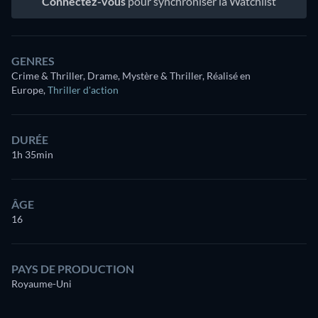
Connectez-vous
pour synchroniser la Watchlist
GENRES
Crime & Thriller, Drame, Mystère & Thriller, Réalisé en
Europe
,
Thriller d'action
DURÉE
1h 35min
ÂGE
16
PAYS DE PRODUCTION
Royaume-Uni